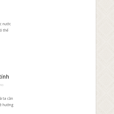
ác nước
ó thể
tính
ino
là ta cần
sẽ hướng