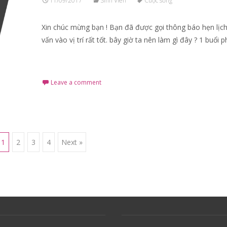
11/09/2017
Sinh Viên
Cuộc sống
Xin chúc mừng bạn ! Bạn đã được gọi thông báo hẹn lịc
vấn vào vị trí rất tốt. bây giờ ta nên làm gì đây ? 1 buổi 
Read More…
Leave a comment
1
2
3
4
Next »