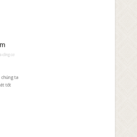
ớm
ia công cơ
ì chúng ta
ét tốt