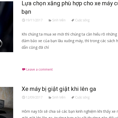
Lựa chọn xăng phù hợp cho xe máy c
bạn
19/11/2017
Sinh Viên
Cuộc sống
Khi chúng ta mua xe mới thì chúng ta cần hiểu rõ những 
đảm bảo xe của bạn lâu xuống máy, thì trong các sách
dẫn cũng đã chỉ
Read More…
Leave a comment
Xe máy bị giật giật khi lên ga
12/09/2017
Sinh Viên
Cuộc sống
Hôm nay tôi sẽ chia sẻ các bạn kinh nghiệm khi thấy xe 
giật giật khi lên ga, trường hợp này rất thường gặp đối v