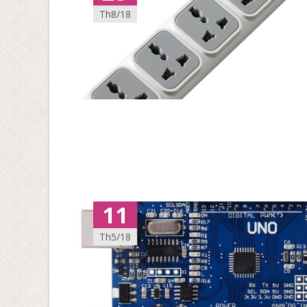
Th8/18
11
Th5/18