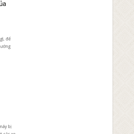
ủa
gì, để
 hướng
máy bị
ới các xe