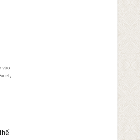
h vào
xcel ,
thế