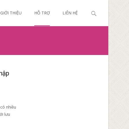
p
Search
GIỚI THIỆU
HỖ TRỢ
LIÊN HỆ
ntent
for:
nhập
 có nhiều
ới lưu