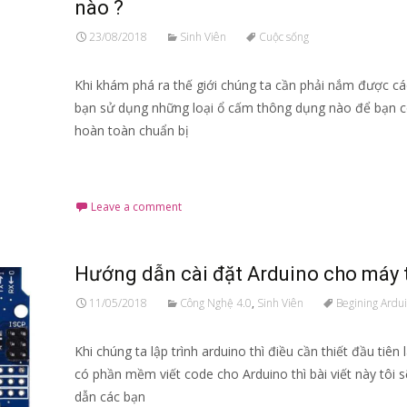
nào ?
23/08/2018
Sinh Viên
Cuộc sống
Khi khám phá ra thế giới chúng ta cần phải nắm được c
bạn sử dụng những loại ổ cấm thông dụng nào để bạn c
hoàn toàn chuẩn bị
Read More…
Leave a comment
Hướng dẫn cài đặt Arduino cho máy 
11/05/2018
Công Nghệ 4.0
,
Sinh Viên
Begining Ardu
Khi chúng ta lập trình arduino thì điều cần thiết đầu tiên 
có phần mềm viết code cho Arduino thì bài viết này tôi 
dẫn các bạn