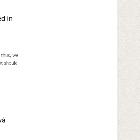
ed in
, thus, we
at should
và