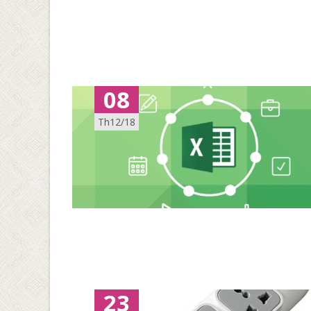
08
Th12/18
23