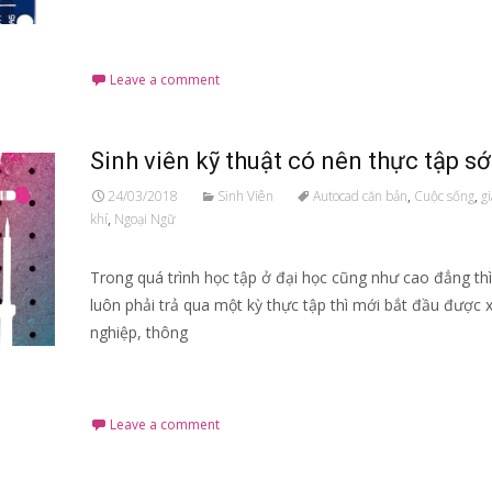
Read More…
Leave a comment
Sinh viên kỹ thuật có nên thực tập s
24/03/2018
Sinh Viên
Autocad căn bản
,
Cuộc sống
,
g
khí
,
Ngoại Ngữ
Trong quá trình học tập ở đại học cũng như cao đẳng th
luôn phải trả qua một kỳ thực tập thì mới bắt đầu được x
nghiệp, thông
Read More…
Leave a comment