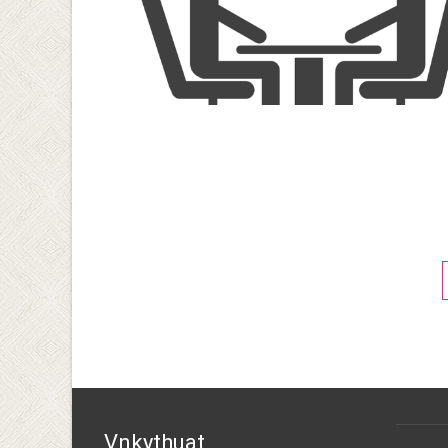
Posts
navigation
Vnkythuat