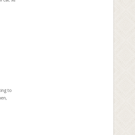
ing to
hen,