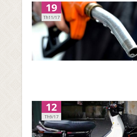
19
Th11/17
12
Th9/17