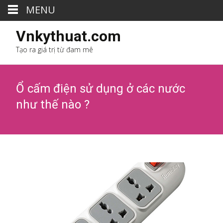
MENU
Vnkythuat.com
Tạo ra giá trị từ đam mê
Ổ cấm điện sử dụng ở các nước
như thế nào ?