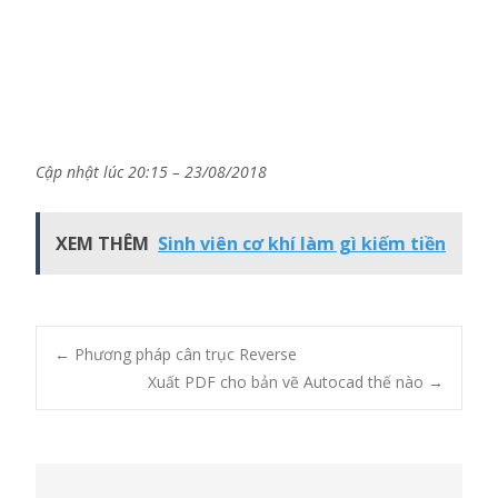
Cập nhật lúc 20:15 – 23/08/2018
XEM THÊM
Sinh viên cơ khí làm gì kiếm tiền
Post
←
Phương pháp cân trục Reverse
Xuất PDF cho bản vẽ Autocad thế nào
→
navigation