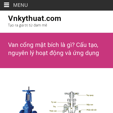
MENU
Vnkythuat.com
Tạo ra giá trị từ đam mê
Van cổng mặt bích là gì? Cấu tạo,
nguyên lý hoạt động và ứng dụng