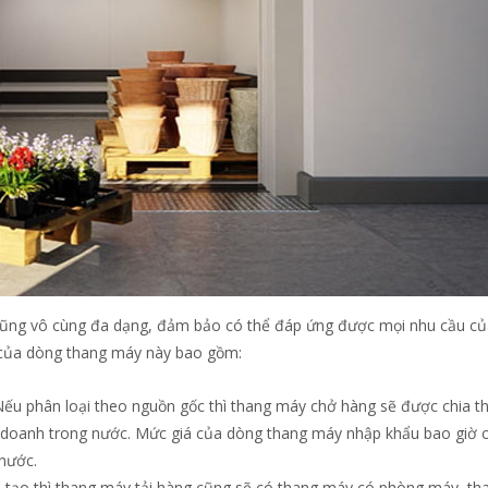
ũng vô cùng đa dạng, đảm bảo có thể đáp ứng được mọi nhu cầu củ
t của dòng thang máy này bao gồm:
Nếu phân loại theo nguồn gốc thì thang máy chở hàng sẽ được chia t
n doanh trong nước. Mức giá của dòng thang máy nhập khẩu bao giờ 
nước.
ấu tạo thì thang máy tải hàng cũng sẽ có thang máy có phòng máy, t