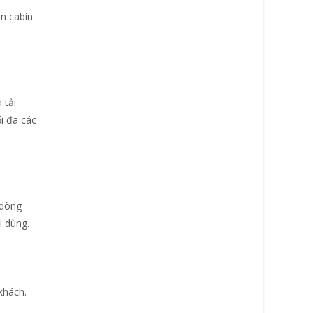
àn cabin
 tải
i đa các
 dòng
i dùng.
khách.