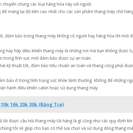
 chuyển chung các loại hàng hóa này với người.
g để mang lại độ bền cao nhất cho các sản phẩm thang máy chở hàng
g về, đảm bảo trong thang máy không có người hay hàng hóa thì mới đ
ầng hay hộp điều khiển thang máy là những nơi mà bạn không được t
 trong lĩnh vực mới đảm bảo được sự an toàn.
hái kỹ thuật tốt, đảm bảo tiêu chuẩn an toàn và thang cũng phải đượ
m bảo ở trong tình trạng sức khỏe bình thường. Không để những ng
í vận hành điều khiển cabin hoặc sử dụng thang máy.
 10k 16k 20k 30k (Bảng Tra)
ả lời được câu hỏi thang máy tải hàng là gì cũng như các quy định kh
 chúng tôi sẽ giúp cho bạn có thể lựa chọn và sử dụng dòng thang m