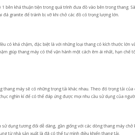
 1 bên khá thuận tiện trong quá trình đưa đồ vào bên trong thang. S
ại đá granite để tránh bị vỡ khi chở các đồ có trọng lượng lớn.
u có khá chậm, đặc biệt là với những loại thang có kích thước lớn và
chậm giúp thang máy có thể vận hành một cách êm ái nhất, hạn chế tố
g thang máy sẽ có những trọng tải khác nhau. Theo đó trọng tải của
 chục nghìn kí để có thể đáp ứng được mọi nhu cầu sử dụng của ngườ
sử dụng tương đối dễ dàng, gần giống với các dòng thang máy chở 
ng từ nhà sản xuất là đã có thể tự mình điều khiển thang tải.