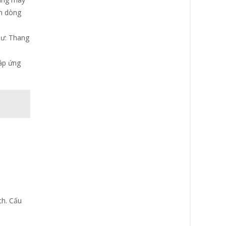
ọn dòng
hư: Thang
đáp ứng
ch. Cấu