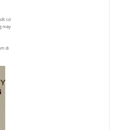
bất cứ
ng máy
ằm di