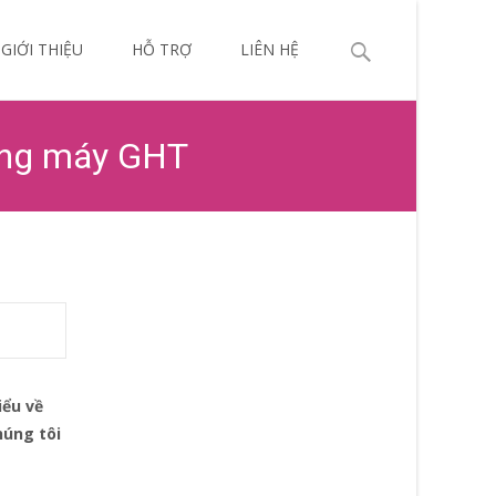
p
Search
GIỚI THIỆU
HỖ TRỢ
LIÊN HỆ
ntent
for:
hang máy GHT
iểu về
húng tôi