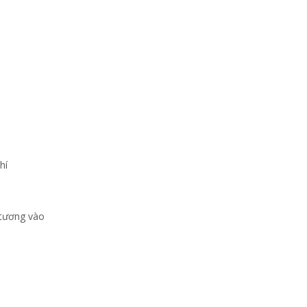
hí
 tương vào