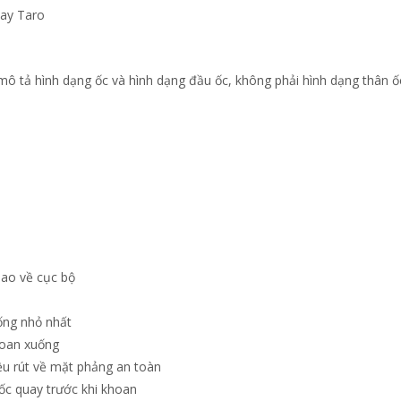
uay Taro
mô tả hình dạng ốc và hình dạng đầu ốc, không phải hình dạng thân ố
 dao về cục bộ
ống nhỏ nhất
hoan xuống
đều rút về mặt phảng an toàn
ốc quay trước khi khoan