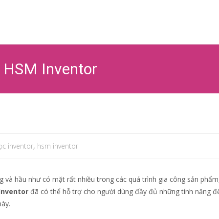
Ski
to
co
n HSM Inventor
ọc inventor
,
hsm inventor
 và hầu như có mặt rất nhiều trong các quá trình gia công sản phẩm, 
nventor
đã có thể hỗ trợ cho người dùng đầy đủ những tính năng 
này.