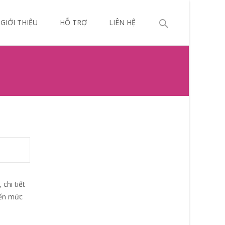
p
Search
GIỚI THIỆU
HỖ TRỢ
LIÊN HỆ
ntent
for:
chi tiết
đến mức