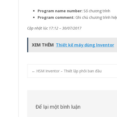
Program name number:
Số chương trình
Program comment:
Ghi chú chương trình hiện
Cập nhật lúc 17:12 – 30/07/2017
XEM THÊM
Thiết kế máy dùng Inventor
Post
←
HSM Inventor – Thiết lập phôi ban đầu
navigation
Để lại một bình luận