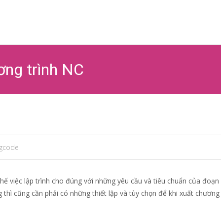
Ski
to
co
ơng trình NC
gcode
ế việc lập trình cho đúng với những yêu cầu và tiêu chuẩn của đoạn 
g thì cũng cần phải có những thiết lập và tùy chọn để khi xuất chương 