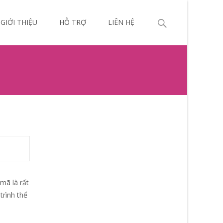
p
Search
GIỚI THIỆU
HỖ TRỢ
LIÊN HỆ
ntent
for:
mã là rất
trình thể