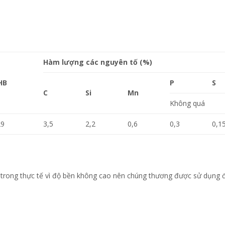
Hàm lượng các nguyên tố (%)
HB
P
S
C
Si
Mn
Không quá
29
3,5
2,2
0,6
0,3
0,1
 trong thực tế vì độ bền không cao nên chúng thương được sử dụng 