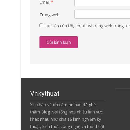
Email
*
Trang web
Lưu tên của tôi, email, và trang web trong trì
Vnkythuat
Xin chào và xin cảm ơn bạn đã ghé
thăm Blog Nơi tổng hợp nhiều lĩnh vực
khác nhau như chia sẻ kinh nghiệm kỹ
thuật, kiến thức công nghệ và thủ thuật