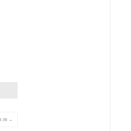
18-36
→