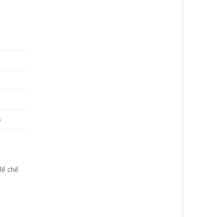
5
để chế