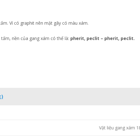
tấm. Vì có graphit nên mặt gãy có màu xám.
g tấm, nền của gang xám có thể là:
pherit, peclit – pherit, peclit.
t)
Vật liệu gang xám 