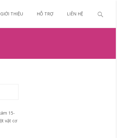
p
Search
GIỚI THIỆU
HỖ TRỢ
LIÊN HỆ
ntent
for:
 xám 15-
ột vật cơ