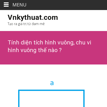
MENU
Vnkythuat.com
Tạo ra giá trị từ đam mê
Tính diện tích hình vuông, chu vi
hình vuông thế nào ?