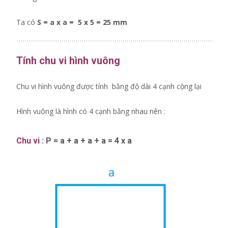
Ta có
S = a x a = 5 x 5 = 25 mm
Tính chu vi hình vuông
Chu vi hình vuông được tính bằng độ dài 4 cạnh cộng lại
Hình vuông là hình có 4 cạnh bằng nhau nên :
Chu vi :
P = a + a + a + a = 4 x a