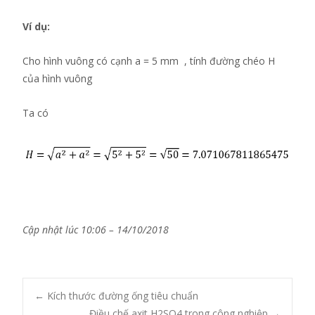
Ví dụ:
Cho hình vuông có cạnh a = 5 mm , tính đường chéo H
của hình vuông
Ta có
Cập nhật lúc 10:06 – 14/10/2018
Post
←
Kích thước đường ống tiêu chuẩn
Điều chế axit H2SO4 trong công nghiệp
→