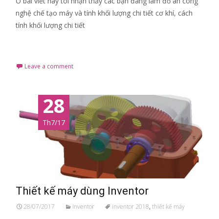
Ở bài viết này tôi nhận thấy các bạn đang làm đồ án công
nghệ chế tạo máy và tính khối lượng chi tiết cơ khí, cách
tính khối lượng chi tiết
Read More…
Leave a comment
28
Th7/17
Thiết kế máy dùng Inventor
28/07/2017
Inventor
inventor 2018
,
thiết kế máy