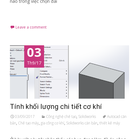
nào trong việc chọn đai
Read More…
Leave a comment
03
Th9/17
Tính khối lượng chi tiết cơ khí
03/09/2017
Công nghệ chế tạo
,
Solidworks
Autocad căn
bản
,
Chế tạo máy
,
gia công cơ khí
,
Solidworks căn bản
,
thiết kế máy