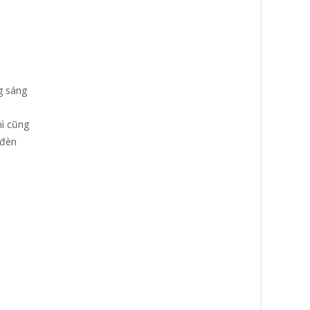
g sáng
hì cũng
 đèn