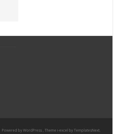
Powered by WordPress
, Theme
i-excel
by TemplatesNext.