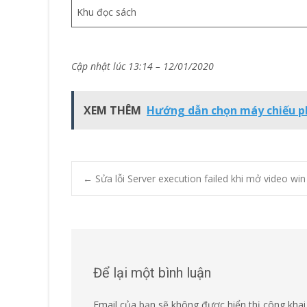
Khu đọc sách
Cập nhật lúc 13:14 – 12/01/2020
XEM THÊM
Hướng dẫn chọn máy chiếu p
Post
←
Sửa lỗi Server execution failed khi mở video win
navigation
Để lại một bình luận
Email của bạn sẽ không được hiển thị công khai