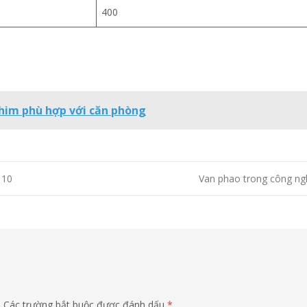
400
him phù hợp với căn phòng
 10
Van phao trong công n
.
Các trường bắt buộc được đánh dấu
*