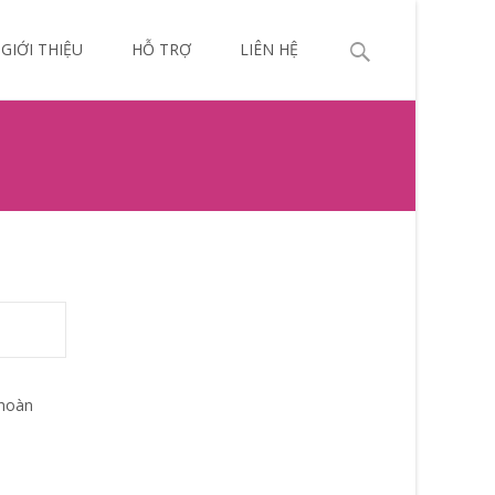
p
Search
GIỚI THIỆU
HỖ TRỢ
LIÊN HỆ
ntent
for:
 hoàn