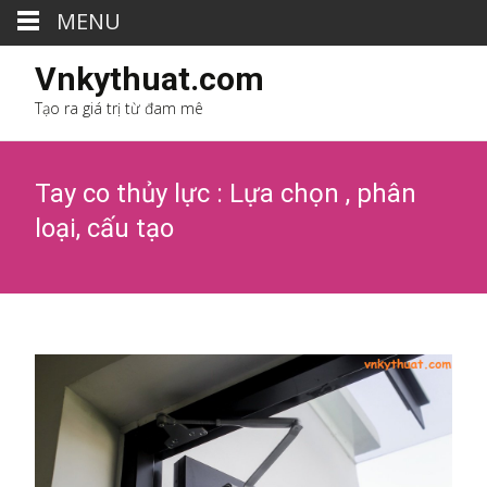
MENU
Vnkythuat.com
Tạo ra giá trị từ đam mê
Tay co thủy lực : Lựa chọn , phân
loại, cấu tạo