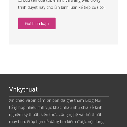
Lưu tên của tôi, email, và trang web trong
trình duyệt này cho lần bình luận kế tiếp của tôi.
Vnkythuat
Xin chào và xin cảm ơn bạn đã ghé thăm Blog Nơi
tổng hợp nhiều lĩnh vực khác nhau như chia sẻ kinh
nghiệm kỹ thuật, kiến thức công nghệ và thủ thuật
máy tính. Giúp bạn dễ dàng tìm kiếm được nội dung