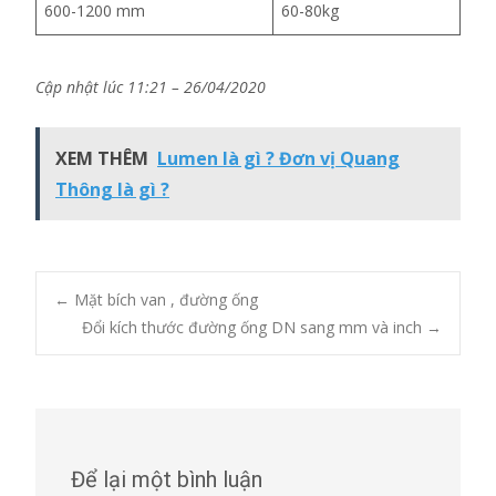
600-1200 mm
60-80kg
Cập nhật lúc 11:21 – 26/04/2020
XEM THÊM
Lumen là gì ? Đơn vị Quang
Thông là gì ?
Post
←
Mặt bích van , đường ống
Đổi kích thước đường ống DN sang mm và inch
→
navigation
Để lại một bình luận