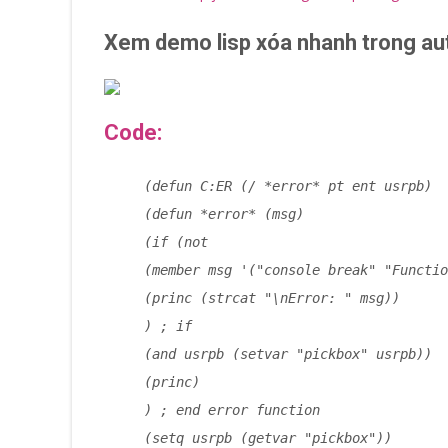
Xem demo lisp xóa nhanh trong a
Code:
(defun C:ER (/ *error* pt ent usrpb)
(defun *error* (msg)
(if (not
(member msg '("console break" "Functio
(princ (strcat "\nError: " msg))
) ; if
(and usrpb (setvar "pickbox" usrpb))
(princ)
) ; end error function
(setq usrpb (getvar "pickbox"))