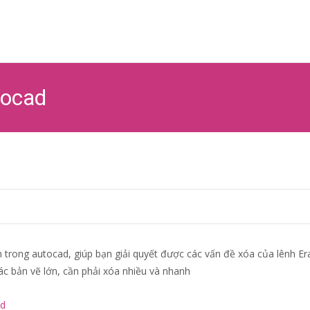
Ski
to
co
tocad
nh trong autocad, giúp bạn giải quyết được các vấn đề xóa của lênh Er
các bản vẽ lớn, cần phải xóa nhiều và nhanh
ad