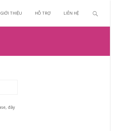
p
Search
GIỚI THIỆU
HỖ TRỢ
LIÊN HỆ
ntent
for:
ase, đây