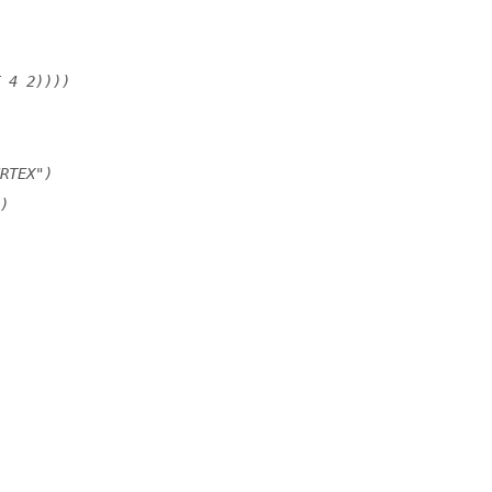
 4 2))))
RTEX")
)