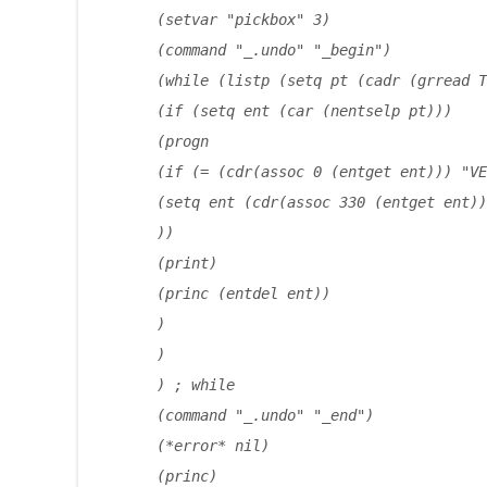
(setvar "pickbox" 3)
(command "_.undo" "_begin")
(while (listp (setq pt (cadr (grread T
(if (setq ent (car (nentselp pt)))
(progn
(if (= (cdr(assoc 0 (entget ent))) "VE
(setq ent (cdr(assoc 330 (entget ent))
))
(print)
(princ (entdel ent))
)
)
) ; while
(command "_.undo" "_end")
(*error* nil)
(princ)