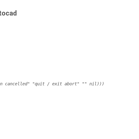
utocad
n cancelled" "quit / exit abort" "" nil)))