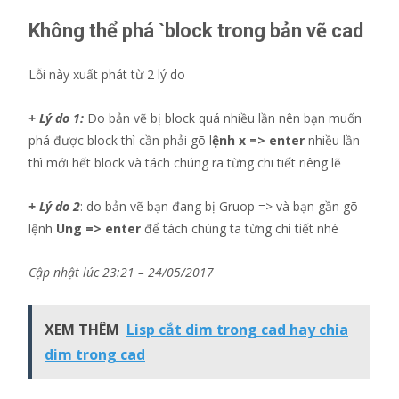
Không thể phá `block trong bản vẽ cad
Lỗi này xuất phát từ 2 lý do
+ Lý do 1:
Do bản vẽ bị block quá nhiều lần nên bạn muốn
phá được block thì cần phải gõ l
ệnh x => enter
nhiều lần
thì mới hết block và tách chúng ra từng chi tiết riêng lẽ
+ Lý do 2
: do bản vẽ bạn đang bị Gruop => và bạn gần gõ
lệnh
Ung => enter
để tách chúng ta từng chi tiết nhé
Cập nhật lúc 23:21 – 24/05/2017
XEM THÊM
Lisp cắt dim trong cad hay chia
dim trong cad