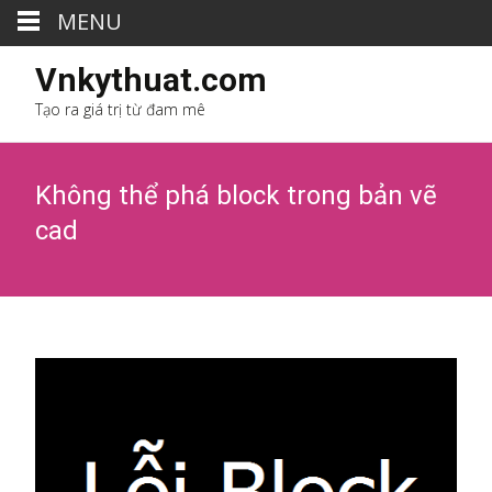
MENU
Vnkythuat.com
Tạo ra giá trị từ đam mê
Không thể phá block trong bản vẽ
cad