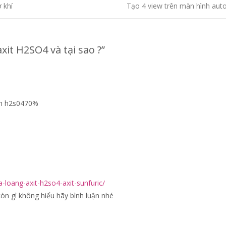
 khí
Tạo 4 view trên màn hình au
xit H2SO4 và tại sao ?
”
nh h2s0470%
-loang-axit-h2so4-axit-sunfuric/
òn gì không hiểu hãy bình luận nhé