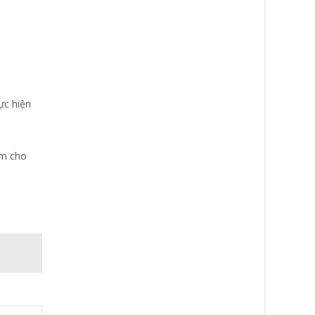
ực hiện
ểm cho