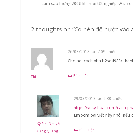
Post
←
Làm sao lương 700$ khi mới tốt nghiệp kỹ sư cơ
navigation
2 thoughts on “
Có nên đổ nước vào a
26/03/2018 lúc 7:09 chiều
Cho hoi cach pha h2so498% tha
Bình luận
Thi
29/03/2018 lúc 9:30 chiều
https://vnkythuat.com/cach-pha
Em xem bài viết này nhé, nếu c
Kỹ Sư - Nguyễn
Bình luận
Đăng Quang