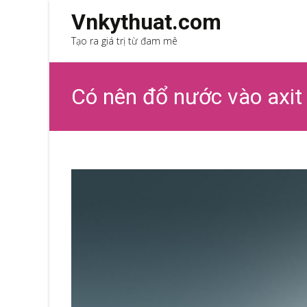
Vnkythuat.com
Tạo ra giá trị từ đam mê
Có nên đổ nước vào axit