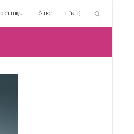
p
Search
GIỚI THIỆU
HỖ TRỢ
LIÊN HỆ
ntent
for: