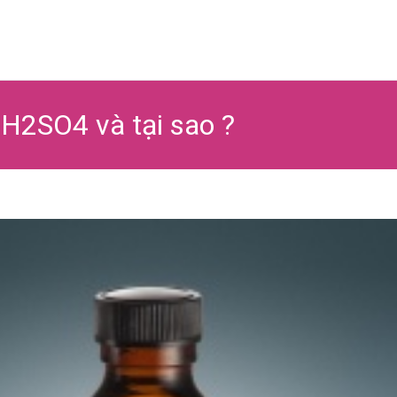
Ski
to
co
 H2SO4 và tại sao ?