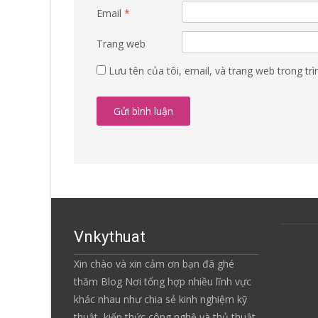
Email
*
Trang web
Lưu tên của tôi, email, và trang web trong trì
Vnkythuat
Xin chào và xin cảm ơn bạn đã ghé
thăm Blog Nơi tổng hợp nhiều lĩnh vực
khác nhau như chia sẻ kinh nghiệm kỹ
thuật, kiến thức công nghệ và thủ thuật