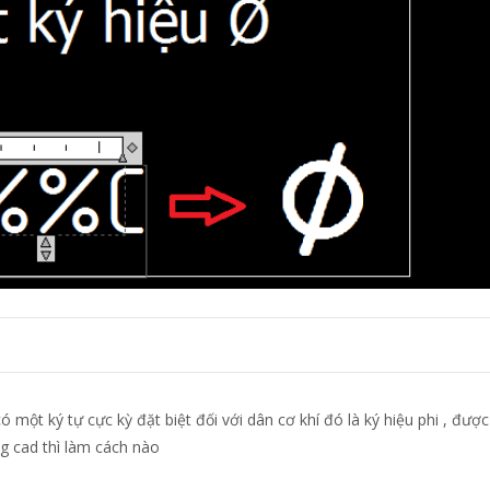
có một ký tự cực kỳ đặt biệt đối với dân cơ khí đó là ký hiệu phi , đượ
ng cad thì làm cách nào