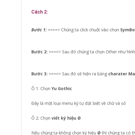
Cách 2:
Bước 1:
====> Chúng ta click chuột vào chọn
SymBo
Bước 2:
====> Sau đó chúng ta chọn Other như hình
Bước 3:
====> Sau đó sẽ hiện ra bảng
charater M
Ô 1: Chọn
Yu Gothic
Đây là một loại menu ký tự đặt biệt về chữ và số
Ô 2: Chọn
viết ký hiệu Ø
Nếu chúng ta không chọn ký hiệu
Ø
thì chúng ta có t