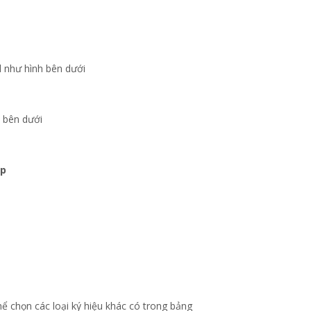
l như hình bên dưới
 bên dưới
ap
hể chọn các loại ký hiệu khác có trong bảng