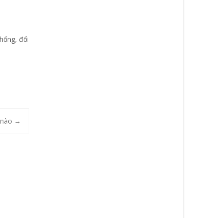
hống, đối
ế nào
→