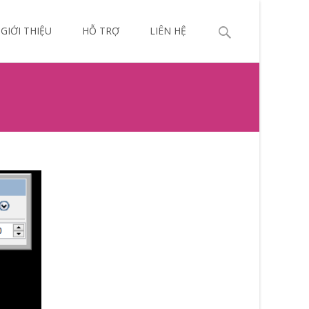
p
Search
GIỚI THIỆU
HỖ TRỢ
LIÊN HỆ
ntent
for: