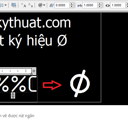
an vẽ được rút ngắn