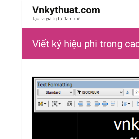
Vnkythuat.com
Tạo ra giá trị từ đam mê
Viết ký hiệu phi trong ca