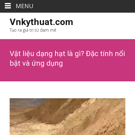
MENU
Vnkythuat.com
Tạo ra giá trị từ đam mê
Vật liệu dạng hạt là gì? Đặc tính nổi
bật và ứng dụng