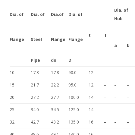
Dia. of
Dia. of
Dia. of
Dia.of
Dia. of
Hub
t
T
Flange
Steel
Flange
Flange
a
b
Pipe
do
D
10
17.3
17.8
90.0
12
–
–
–
15
21.7
22.2
95.0
12
–
–
–
20
27.2
27.7
100.0
14
–
–
–
25
34.0
34.5
125.0
14
–
–
–
32
42.7
43.2
135.0
16
–
–
–
40
48.6
49.1
140.0
16
–
–
–