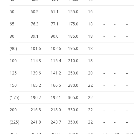
50
60.5
61.1
155.0
16
–
–
–
65
76.3
77.1
175.0
18
–
–
–
80
89.1
90.0
185.0
18
–
–
–
(90)
101.6
102.6
195.0
18
–
–
–
100
114.3
115.4
210.0
18
–
–
–
125
139.6
141.2
250.0
20
–
–
–
150
165.2
166.6
280.0
22
–
–
–
(175)
190.7
192.1
305.0
22
–
–
–
200
216.3
218.0
330.0
22
–
–
–
(225)
241.8
243.7
350.0
22
–
–
–