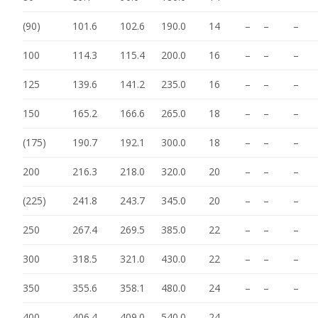
(90)
101.6
102.6
190.0
14
–
–
–
100
114.3
115.4
200.0
16
–
–
–
125
139.6
141.2
235.0
16
–
–
–
150
165.2
166.6
265.0
18
–
–
–
(175)
190.7
192.1
300.0
18
–
–
–
200
216.3
218.0
320.0
20
–
–
–
(225)
241.8
243.7
345.0
20
–
–
–
250
267.4
269.5
385.0
22
–
–
–
300
318.5
321.0
430.0
22
–
–
–
350
355.6
358.1
480.0
24
–
–
–
400
406.4
409.0
540.0
24
–
–
–