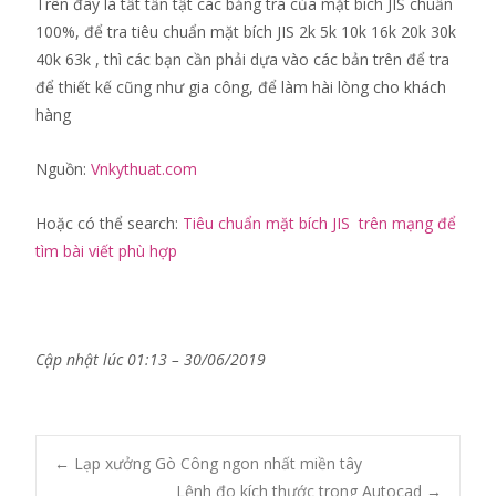
Trên đây là tất tần tật các bảng tra của mặt bích JIS chuẩn
100%, để tra tiêu chuẩn mặt bích JIS 2k 5k 10k 16k 20k 30k
40k 63k , thì các bạn cần phải dựa vào các bản trên để tra
để thiết kế cũng như gia công, để làm hài lòng cho khách
hàng
Nguồn:
Vnkythuat.com
Hoặc có thể search:
Tiêu chuẩn mặt bích JIS trên mạng để
tìm bài viết phù hợp
Cập nhật lúc 01:13 – 30/06/2019
Post
←
Lạp xưởng Gò Công ngon nhất miền tây
Lệnh đo kích thước trong Autocad
→