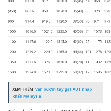
800
812.8
817.0
1020.0
36(46)
64
868
876
(850)
863.6
868.0
1070.0
36(48)
66
920
928
900
914.4
919.0
1120.0
38(50)
70
971
979
1000
1016.0
1021.0
1235.0
40(56)
74
1073
108
1100
1117.6
1122.0
1345.0
42(62)
95
1175
118
1200
1219.2
1224.0
1465.0
44(66)
101
1278
129
1350
1371.6
1376.0
1630.0
48(74)
110
1432
145
1500
1524.0
1529.0
1795.0
50(82)
123
1585
160
XEM THÊM
Van bướm tay gạt AUT nhập
khẩu Malaysia