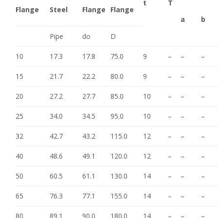
t
T
Flange
Steel
Flange
Flange
a
b
Pipe
do
D
10
17.3
17.8
75.0
9
–
–
–
15
21.7
22.2
80.0
9
–
–
–
20
27.2
27.7
85.0
10
–
–
–
25
34.0
34.5
95.0
10
–
–
–
32
42.7
43.2
115.0
12
–
–
–
40
48.6
49.1
120.0
12
–
–
–
50
60.5
61.1
130.0
14
–
–
–
65
76.3
77.1
155.0
14
–
–
–
80
89.1
90.0
180.0
14
–
–
–