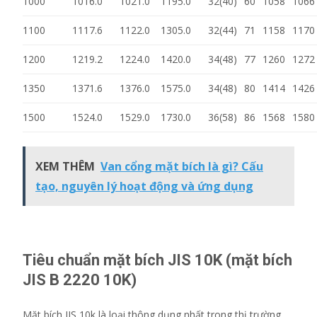
1000
1016.0
1021.0
1195.0
32(40)
60
1058
1066
1100
1117.6
1122.0
1305.0
32(44)
71
1158
1170
1200
1219.2
1224.0
1420.0
34(48)
77
1260
1272
1350
1371.6
1376.0
1575.0
34(48)
80
1414
1426
1500
1524.0
1529.0
1730.0
36(58)
86
1568
1580
XEM THÊM
Van cổng mặt bích là gì? Cấu
tạo, nguyên lý hoạt động và ứng dụng
Tiêu chuẩn mặt bích JIS 10K (mặt bích
JIS B 2220 10K)
Mặt bích JIS 10k là loại thông dụng nhất trong thị trường