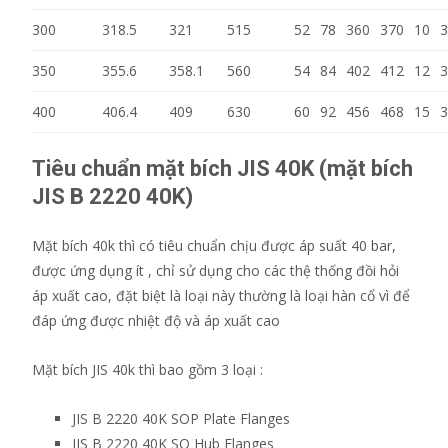
300
318.5
321
515
52
78
360
370
10
3
350
355.6
358.1
560
54
84
402
412
12
3
400
406.4
409
630
60
92
456
468
15
3
Tiêu chuẩn mặt bích JIS 40K (mặt bích
JIS B 2220 40K)
Mặt bích 40k thì có tiêu chuẩn chịu được áp suất 40 bar,
được ứng dụng ít , chỉ sử dụng cho các thệ thống đồi hỏi
áp xuất cao, đặt biệt là loại này thường là loại hàn cổ vì để
đáp ứng được nhiệt độ và áp xuất cao
Mặt bích JIS 40k thì bao gồm 3 loại :
JIS B 2220 40K SOP Plate Flanges
JIS B 2220 40K SO Hub Flanges