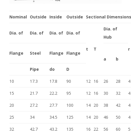
Nominal
Outside
Inside
Outside
Sectional Dimensions
Dia. of
Dia. of
Dia. of
Dia. of
Dia. of
Hub
t
T
r
Flange
Steel
Flange
Flange
a
b
Pipe
do
D
10
17.3
17.8
90
12
16
26
28
4
15
21.7
22.2
95
12
16
30
32
4
20
27.2
27.7
100
14
20
38
42
4
25
34
34.5
125
14
20
46
50
4
32
42.7
43.2
135
16
22
56
60
5