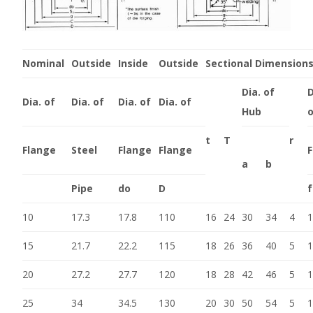
Nominal
Outside
Inside
Outside
Sectional Dimensions
Dia. of
D
Dia. of
Dia. of
Dia. of
Dia. of
Hub
o
t
T
r
Flange
Steel
Flange
Flange
a
b
Pipe
do
D
f
10
17.3
17.8
110
16
24
30
34
4
1
15
21.7
22.2
115
18
26
36
40
5
1
20
27.2
27.7
120
18
28
42
46
5
1
25
34
34.5
130
20
30
50
54
5
1