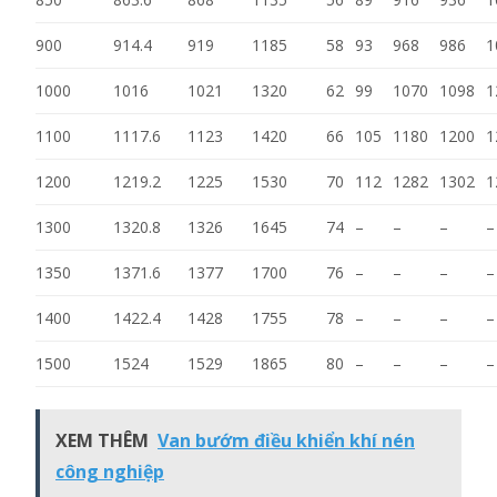
900
914.4
919
1185
58
93
968
986
1
1000
1016
1021
1320
62
99
1070
1098
1
1100
1117.6
1123
1420
66
105
1180
1200
1
1200
1219.2
1225
1530
70
112
1282
1302
1
1300
1320.8
1326
1645
74
–
–
–
–
1350
1371.6
1377
1700
76
–
–
–
–
1400
1422.4
1428
1755
78
–
–
–
–
1500
1524
1529
1865
80
–
–
–
–
XEM THÊM
Van bướm điều khiển khí nén
công nghiệp