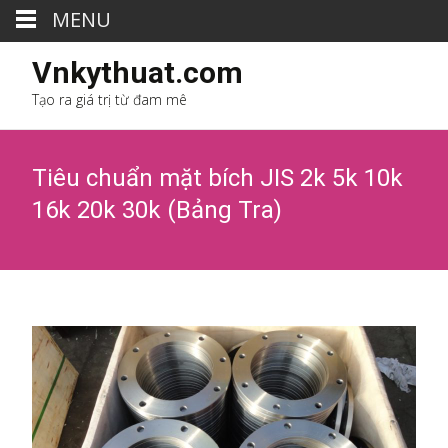
MENU
Vnkythuat.com
Tạo ra giá trị từ đam mê
Tiêu chuẩn mặt bích JIS 2k 5k 10k
16k 20k 30k (Bảng Tra)