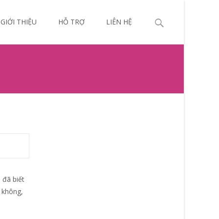
p
Search
GIỚI THIỆU
HỖ TRỢ
LIÊN HỆ
ntent
for:
 đã biết
c không,