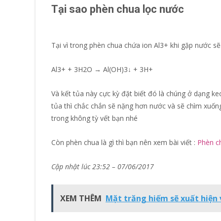
Tại sao phèn chua lọc nước
Tại vì trong phèn chua chứa ion Al3+ khi gặp nước sẽ
Al3+ + 3H2O → Al(OH)3↓ + 3H+
Và kết tủa này cực kỳ đặt biết đó là chúng ở dạng ke
tủa thì chắc chắn sẽ nặng hơn nước và sẽ chìm xuống
trong không tỳ vết bạn nhé
Còn phèn chua là gì thì bạn nên xem bài viết :
Phèn ch
Cập nhật lúc 23:52 – 07/06/2017
XEM THÊM
Mặt trăng hiếm sẽ xuất hiện 