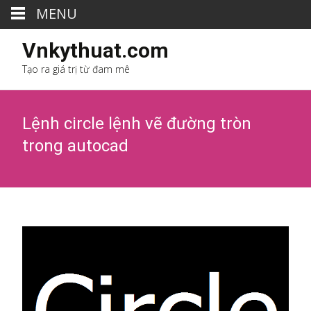
MENU
Vnkythuat.com
Tạo ra giá trị từ đam mê
Lệnh circle lệnh vẽ đường tròn
trong autocad