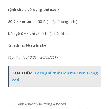
Lệnh circle sử dụng thế nào ?
Gõ
C => enter
=> Gõ D ( nhập đường kính )
Nếu
gõ C => enter
=> Nhập bán kính
Xem demo bên trên nhé
Cập nhật lúc 13:36 – 20/03/2017
XEM THÊM
Cách ghi chữ trên mũi tên trong
cad
Post
←
Lệnh quay trở lại trong autocad