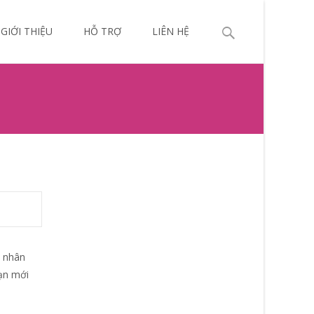
p
Search
GIỚI THIỆU
HỖ TRỢ
LIÊN HỆ
ntent
for:
c nhân
bạn mới