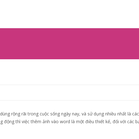
Ski
to
co
d
ng rộng rãi trong cuộc sống ngày nay, và sử dụng nhiều nhất là cá
g động thì việc thêm ảnh vào word là một điều thiết kế, đối với các 